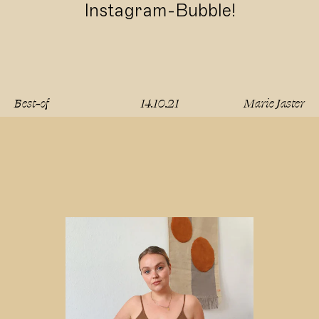
Instagram-Bubble!
Best-of
14.10.21
Marie Jaster
lesen