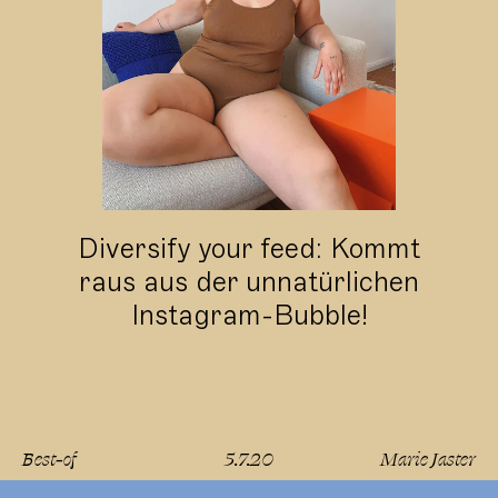
Diversify your feed: Kommt
raus aus der unnatürlichen
Instagram-Bubble!
Best-of
5.7.20
Marie Jaster
lesen