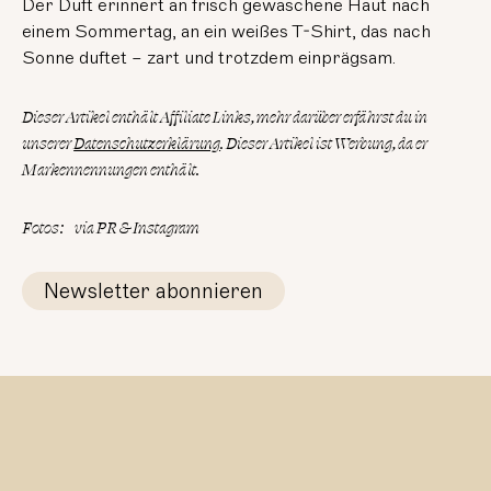
Der Duft erinnert an frisch gewaschene Haut nach
einem Sommertag, an ein weißes T-Shirt, das nach
Sonne duftet – zart und trotzdem einprägsam.
Dieser Artikel enthält Affiliate Links, mehr darüber erfährst du in
unserer
Datenschutzerklärung
.
Dieser Artikel ist Werbung, da er
Markennennungen enthält.
Fotos
:
via PR & Instagram
Newsletter abonnieren
lesen