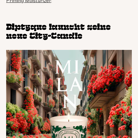
Priming Moisturizer
.
Diptyque launcht seine
neue City-Candle