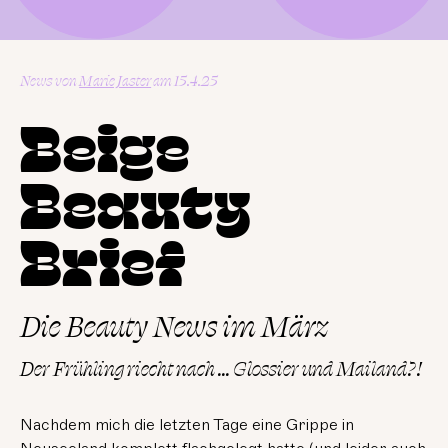
News
von
Marie Jaster
15.4.25
Beige
Beauty
Brief
Die Beauty News im März
Der Frühling riecht nach ... Glossier und Mailand?!
Nachdem mich die letzten Tage eine Grippe in