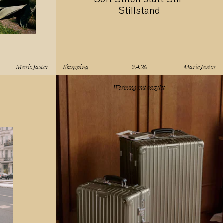
Stillstand
Marie Jaster
Shopping
9.4.26
Marie Jaster
lesen
Werbung mit
easyJet