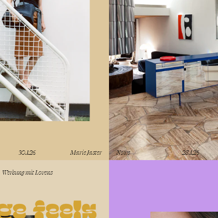
30.1.26
Marie Jaster
News
28.1.26
lesen
Werbung mit
Lovens