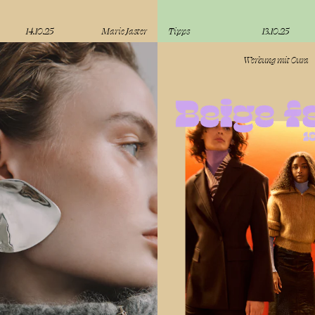
14.10.25
Marie Jaster
Tipps
13.10.25
lesen
Werbung mit
Oura