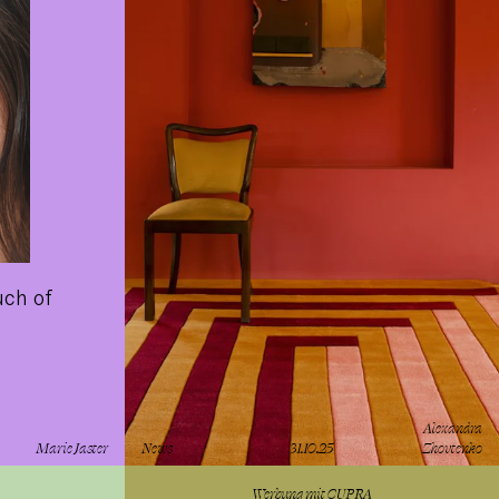
uch of
Alexandra
Marie Jaster
News
31.10.25
Zhovtenko
lesen
Werbung mit
CUPRA