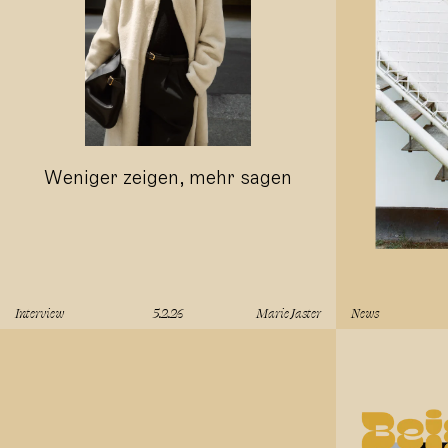
Weniger zeigen, mehr sagen
Interview
5.2.26
Marie Jaster
News
lesen
lesen