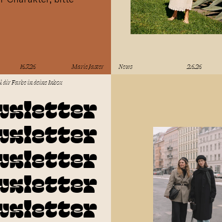
16.7.26
Marie Jaster
News
2.6.26
lesen
l dir Farbe in deine Inbox
wsletter
wsletter
wsletter
wsletter
wsletter