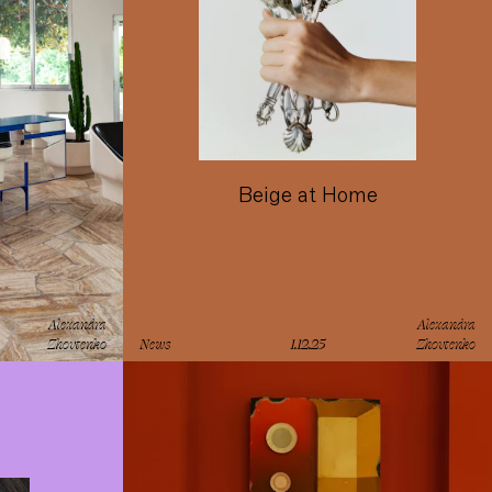
Beige at Home
Alexandra
Alexandra
Zhovtenko
News
1.12.25
Zhovtenko
lesen