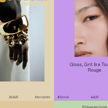
Gloss, Grit & a To
Rouge
26.11.25
Marie Jaster
Editorial
4.11.25
lesen
Werbung mit
Lovens