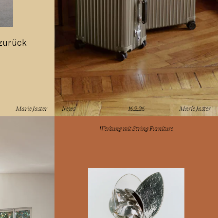
 zurück
Marie Jaster
News
16.2.26
Marie Jaster
lesen
Werbung mit
String Furniture