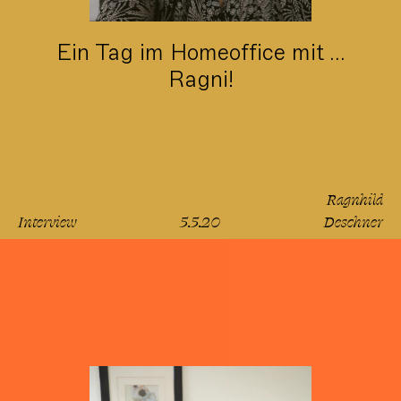
Ein Tag im Homeoffice mit ...
Ragni!
Ragnhild
Interview
5.5.20
Deschner
lesen