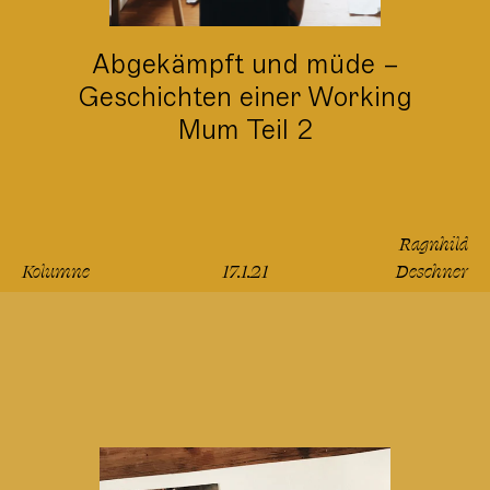
Abgekämpft und müde –
Geschichten einer Working
Mum Teil 2
Ragnhild
Kolumne
17.1.21
Deschner
lesen