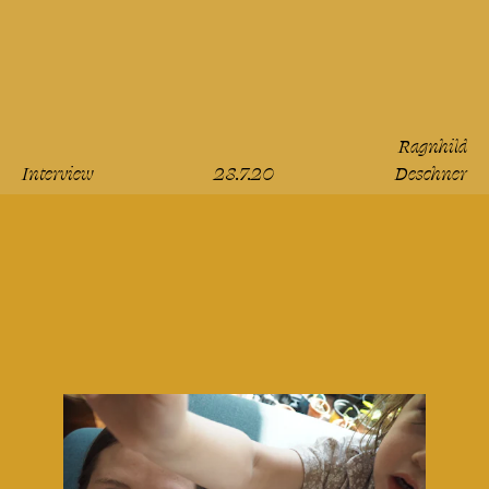
Ragnhild
Interview
28.7.20
Deschner
lesen