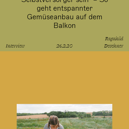
geht entspannter
Gemüseanbau auf dem
Balkon
Ragnhild
Interview
26.2.20
Deschner
lesen