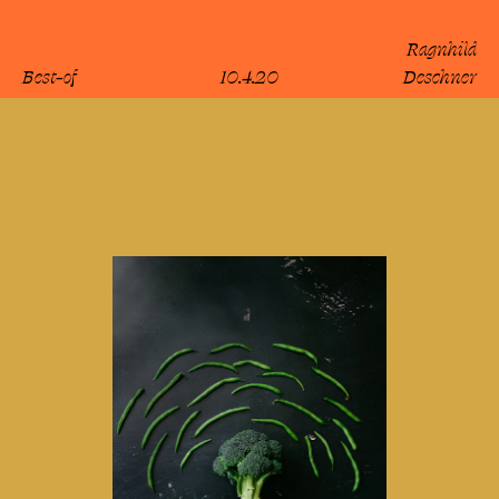
Ragnhild
Best-of
10.4.20
Deschner
lesen