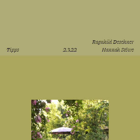
Ragnhild Deschner
Tipps
2.3.22
Hannah Stöwe
lesen