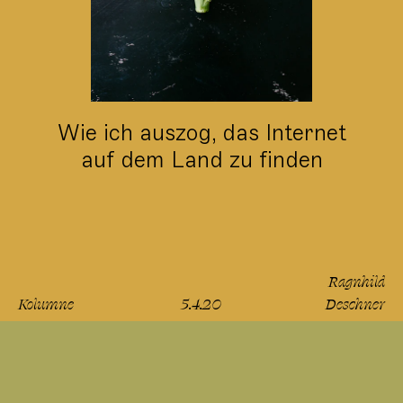
Wie ich auszog, das Internet
auf dem Land zu finden
Ragnhild
Kolumne
5.4.20
Deschner
lesen