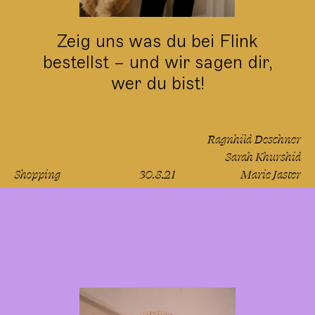
Zeig uns was du bei Flink
bestellst – und wir sagen dir,
wer du bist!
Ragnhild Deschner
Sarah Khurshid
Shopping
30.8.21
Marie Jaster
lesen