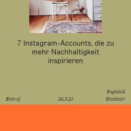
7 Instagram-Accounts, die zu
mehr Nachhaltigkeit
inspirieren
Ragnhild
Best-of
26.5.21
Deschner
lesen