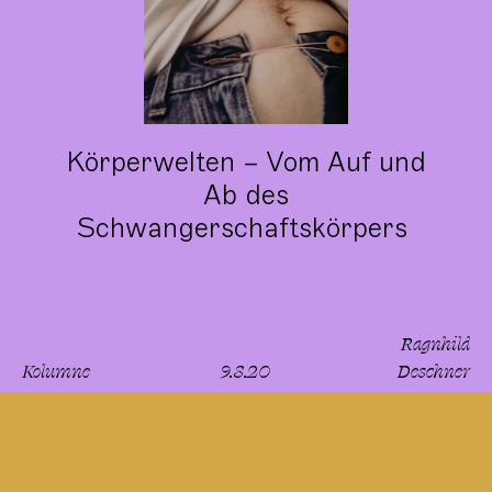
Körperwelten – Vom Auf und
Ab des
Schwangerschaftskörpers
Ragnhild
Kolumne
9.8.20
Deschner
lesen