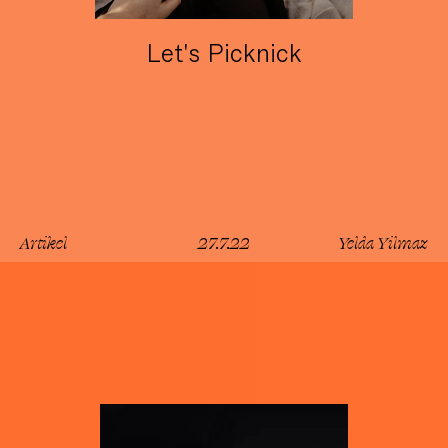
Let's Picknick
Artikel
27.7.22
Yelda Yilmaz
lesen