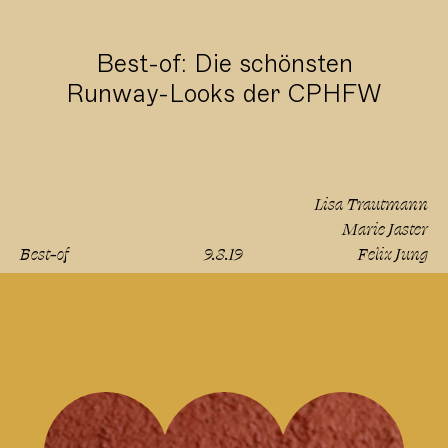
Best-of: Die schönsten
Runway-Looks der CPHFW
Lisa Trautmann
Marie Jaster
Best-of
9.8.19
Felix Jung
lesen