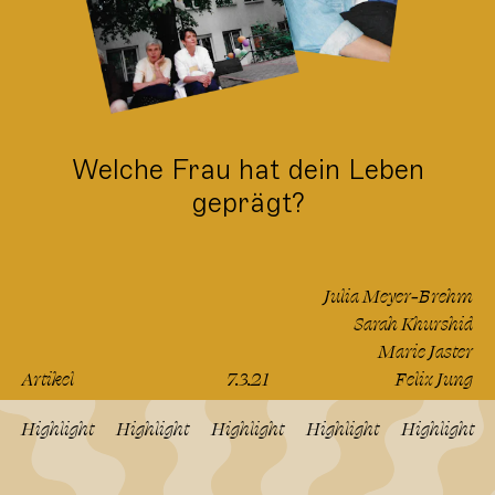
Welche Frau hat dein Leben
geprägt?
Julia Meyer-Brehm
Sarah Khurshid
Marie Jaster
Artikel
7.3.21
Felix Jung
lesen
Highlight
Highlight
Highlight
Highlight
Highlight