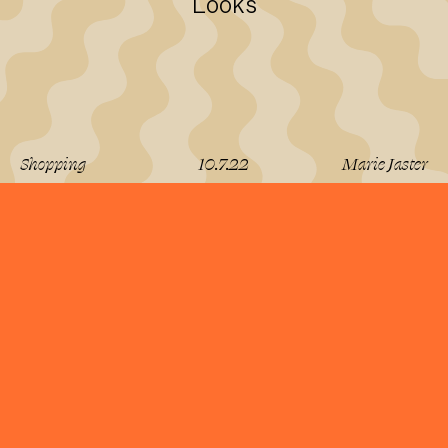
Looks
Shopping
10.7.22
Marie Jaster
lesen