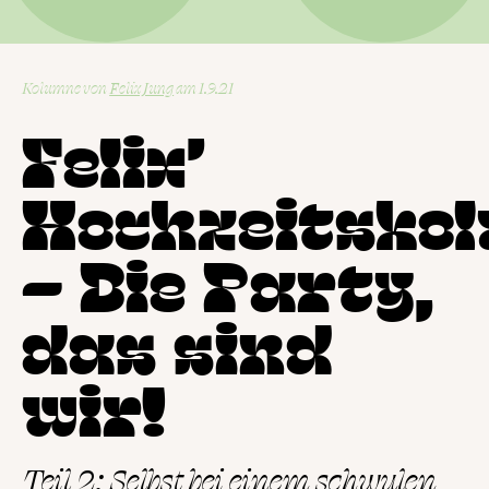
Kolumne
von
Felix Jung
1.9.21
Felix’
Hochzeitsko
– Die Party,
das sind
wir!
Teil 2: Selbst bei einem schwulen