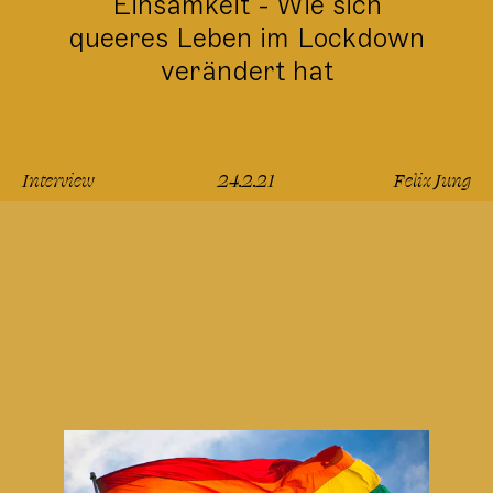
Einsamkeit - Wie sich
queeres Leben im Lockdown
verändert hat
Interview
24.2.21
Felix Jung
lesen