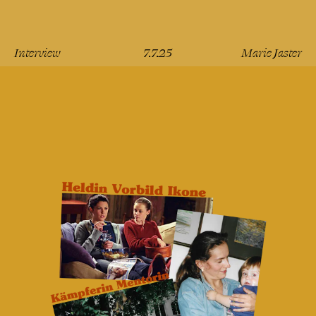
Interview
7.7.25
Marie Jaster
lesen