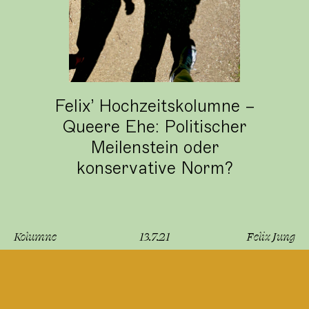
Felix’ Hochzeitskolumne –
Queere Ehe: Politischer
Meilenstein oder
konservative Norm?
Kolumne
13.7.21
Felix Jung
lesen