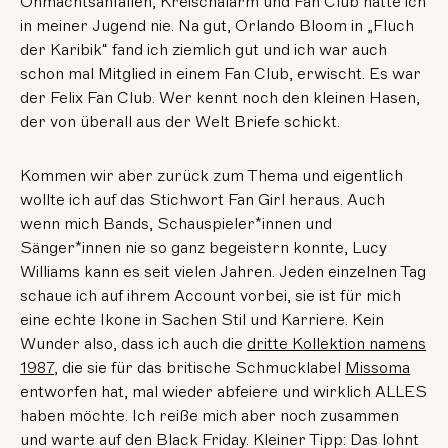
Ohmachtsanfällen, Kreischalarm und Fan Club hatte ich
in meiner Jugend nie. Na gut, Orlando Bloom in „Fluch
der Karibik“ fand ich ziemlich gut und ich war auch
schon mal Mitglied in einem Fan Club, erwischt. Es war
der Felix Fan Club. Wer kennt noch den kleinen Hasen,
der von überall aus der Welt Briefe schickt.
Kommen wir aber zurück zum Thema und eigentlich
wollte ich auf das Stichwort Fan Girl heraus. Auch
wenn mich Bands, Schauspieler*innen und
Sänger*innen nie so ganz begeistern konnte, Lucy
Williams kann es seit vielen Jahren. Jeden einzelnen Tag
schaue ich auf ihrem Account vorbei, sie ist für mich
eine echte Ikone in Sachen Stil und Karriere. Kein
Wunder also, dass ich auch die
dritte Kollektion namens
1987
, die sie für das britische Schmucklabel
Missoma
entworfen hat, mal wieder abfeiere und wirklich ALLES
haben möchte. Ich reiße mich aber noch zusammen
und warte auf den Black Friday. Kleiner Tipp: Das lohnt