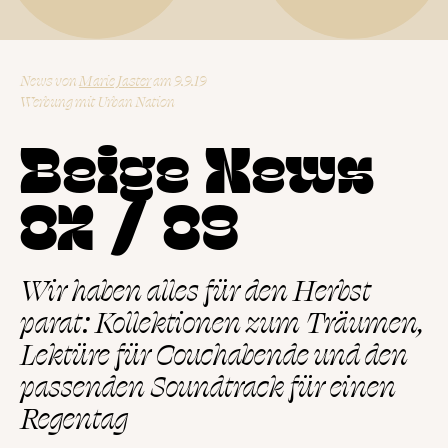
News
von
Marie Jaster
9.9.19
Werbung mit
Urban Nation
Beige News
02 / 09
Wir haben alles für den Herbst
parat: Kollektionen zum Träumen,
Lektüre für Couchabende und den
passenden Soundtrack für einen
Regentag