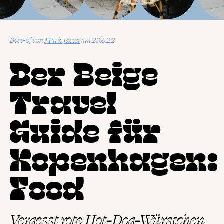
Best-of
von
Marie Jaster
23.6.22
Der Beige
Travel
Guide für
Kopenhagen:
Food
Vergesst rote Hot-Dog-Würstchen