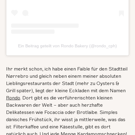
Ein Beitrag geteilt von Rondo Bakery (@rondo_cph)
Ihr merkt schon, ich habe einen Faible für den Stadtteil
Nørrebro und gleich neben einem meiner absoluten
Lieblingsrestaurants der Stadt (mehr zu Oysters &
Grill später), liegt der kleine Eckladen mit dem Namen
Rondo
. Dort gibt es die verführerischten kleinen
Backwaren der Welt – aber auch herzhafte
Delikatessen wie Focaccia oder Brotlaibe. Simples
dänisches Frühstück, ihr wisst ja mittlerweile, was das
ist: Filterkaffee und eine Käsestulle, gibt es dort
natürlich auch. Und jede Menge Kardamomschnecken!