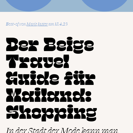
Best-of
von
Marie Jaster
18.4.23
Der Beige
Travel
Guide für
Mailand:
Shopping
In der Stadt der Mode kann man