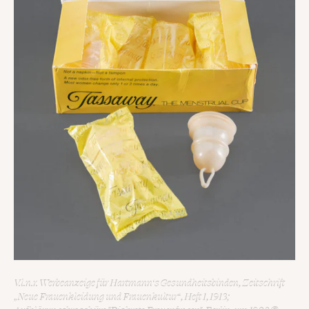
V.l.n.r. Werbeanzeige für Hartmann‘s Gesundheitsbinden, Zeitschrift
„Neue Frauenkleidung und Frauenkultur“, Heft 1, 1913;