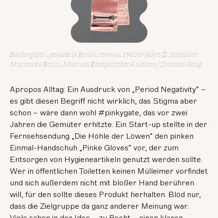
Bindengürtel, genutzt in Berlin, vermutl. 1960er-Jahre © Staatliche
Museen zu Berlin, Museum Europäischer Kulturen / Christian Krug
Apropos Alltag: Ein Ausdruck von „Period Negativity“ –
es gibt diesen Begriff nicht wirklich, das Stigma aber
schon – wäre dann wohl #pinkygate, das vor zwei
Jahren die Gemüter erhitzte. Ein Start-up stellte in der
Fernsehsendung „Die Höhle der Löwen“ den pinken
Einmal-Handschuh „Pinke Gloves“ vor, der zum
Entsorgen von Hygieneartikeln genutzt werden sollte.
Wer in öffentlichen Toiletten keinen Mülleimer vorfindet
und sich außerdem nicht mit bloßer Hand berühren
will, für den sollte dieses Produkt herhalten. Blöd nur,
dass die Zielgruppe da ganz anderer Meinung war.