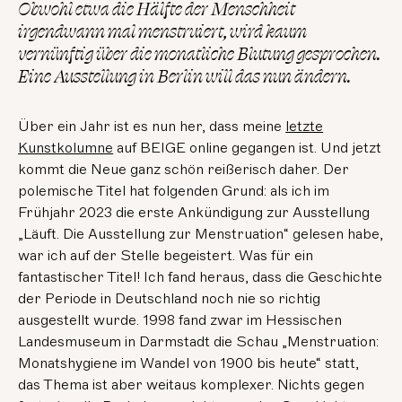
Obwohl etwa die Hälfte der Menschheit
irgendwann mal menstruiert, wird kaum
vernünftig über die monatliche Blutung gesprochen.
Eine Ausstellung in Berlin will das nun ändern.
Über ein Jahr ist es nun her, dass meine
letzte
Kunstkolumne
auf BEIGE online gegangen ist. Und jetzt
kommt die Neue ganz schön reißerisch daher. Der
polemische Titel hat folgenden Grund: als ich im
Frühjahr 2023 die erste Ankündigung zur Ausstellung
„Läuft. Die Ausstellung zur Menstruation“ gelesen habe,
war ich auf der Stelle begeistert. Was für ein
fantastischer Titel! Ich fand heraus, dass die Geschichte
der Periode in Deutschland noch nie so richtig
ausgestellt wurde. 1998 fand zwar im Hessischen
Landesmuseum in Darmstadt die Schau „Menstruation:
Monatshygiene im Wandel von 1900 bis heute“ statt,
das Thema ist aber weitaus komplexer. Nichts gegen