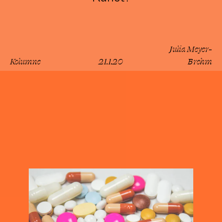
Julia Meyer-
Kolumne
21.1.20
Brehm
lesen