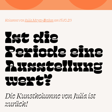
Kolumne
von
Julia Meyer-Brehm
15.10.23
Ist die
Periode eine
Ausstellung
wert?
Die Kunstkolumne von Julia ist
zurück!