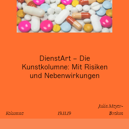
DienstArt – Die
Kunstkolumne: Mit Risiken
und Nebenwirkungen
Julia Meyer-
Kolumne
19.11.19
Brehm
lesen