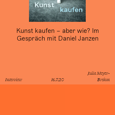
Kunst kaufen – aber wie? Im
Gespräch mit Daniel Janzen
Julia Meyer-
Interview
16.7.20
Brehm
lesen