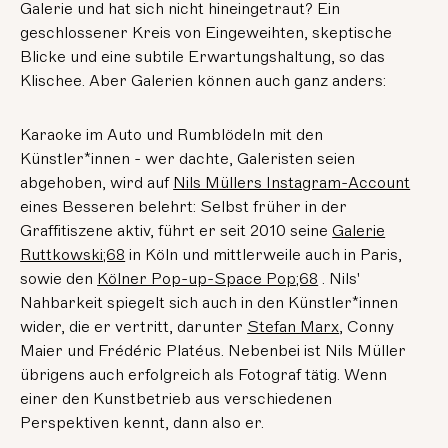
Galerie und hat sich nicht hineingetraut? Ein
geschlossener Kreis von Eingeweihten, skeptische
Blicke und eine subtile Erwartungshaltung, so das
Klischee. Aber Galerien können auch ganz anders:
Karaoke im Auto und Rumblödeln mit den
Künstler*innen - wer dachte, Galeristen seien
abgehoben, wird auf
Nils Müllers Instagram-Account
eines Besseren belehrt: Selbst früher in der
Graffitiszene aktiv, führt er seit 2010 seine
Galerie
Ruttkowski;68
in Köln und mittlerweile auch in Paris,
sowie den
Kölner Pop-up-Space Pop;68
. Nils'
Nahbarkeit spiegelt sich auch in den Künstler*innen
wider, die er vertritt, darunter
Stefan Marx
, Conny
Maier und Frédéric Platéus. Nebenbei ist Nils Müller
übrigens auch erfolgreich als Fotograf tätig. Wenn
einer den Kunstbetrieb aus verschiedenen
Perspektiven kennt, dann also er.