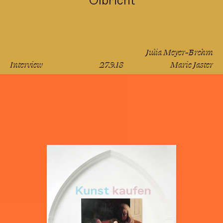
Olbricht
Julia Meyer-Brehm
Interview
27.9.18
Marie Jaster
lesen