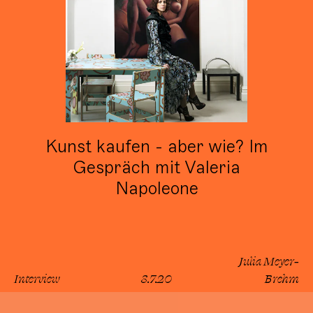
Kunst kaufen - aber wie? Im
Gespräch mit Valeria
Napoleone
Julia Meyer-
Interview
8.7.20
Brehm
lesen