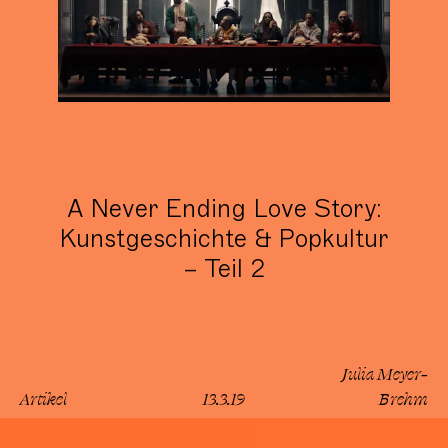
A Never Ending Love Story:
Kunstgeschichte & Popkultur
– Teil 2
Julia Meyer-
Artikel
13.3.19
Brehm
lesen