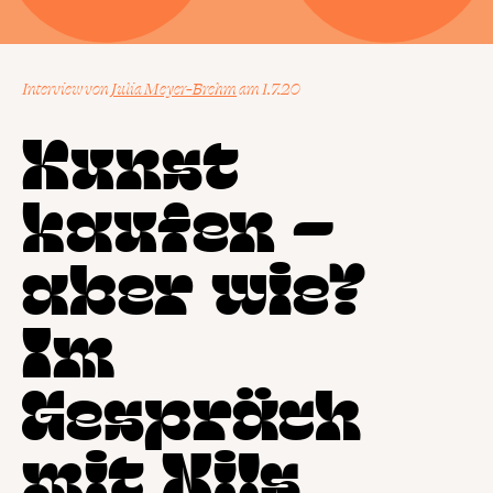
Interview
von
Julia Meyer-Brehm
1.7.20
Kunst
kaufen –
aber wie?
Im
Gespräch
mit Nils