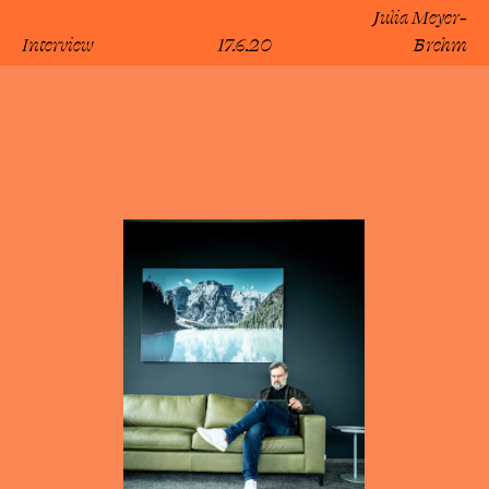
Julia Meyer-
Interview
17.6.20
Brehm
lesen