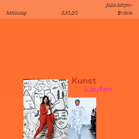
Julia Meyer-
Meinung
8.10.20
Brehm
lesen