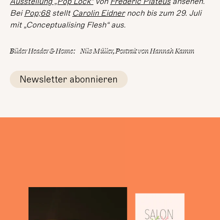
Ausstellung „Pop Lock“
von
Frédéric Platéus
ansehen.
Bei
Pop;68
stellt
Carolin Eidner
noch bis zum 29. Juli
mit „Conceptualising Flesh“ aus.
Bilder Header & Home
:
Nils Müller, Portrait von Hannah Kamm
Newsletter abonnieren
lesen