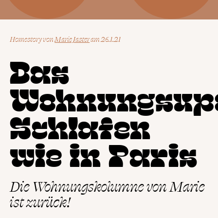
Homestory
von
Marie Jaster
26.1.21
Das
Wohnungsup
Schlafen
wie in Paris
Die Wohnungskolumne von Marie
ist zurück!